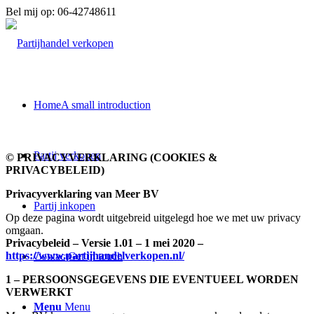
Bel mij op: 06-42748611
Home
A small introduction
Partij verkopen
© PRIVACYVERKLARING (COOKIES &
PRIVACYBELEID)
Privacyverklaring van Meer BV
Partij inkopen
Op deze pagina wordt uitgebreid uitgelegd hoe we met uw privacy
omgaan.
Privacybeleid – Versie 1.01 – 1 mei 2020 –
https://www.partijhandelverkopen.nl/
Contact
Get in touch
1 – PERSOONSGEGEVENS DIE EVENTUEEL WORDEN
VERWERKT
Menu
Menu