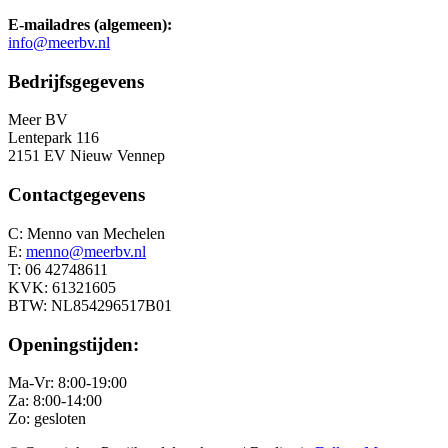
E-mailadres (algemeen):
info@meerbv.nl
Bedrijfsgegevens
Meer BV
Lentepark 116
2151 EV Nieuw Vennep
Contactgegevens
C: Menno van Mechelen
E:
menno@meerbv.nl
T: 06 42748611
KVK: 61321605
BTW: NL854296517B01
Openingstijden:
Ma-Vr: 8:00-19:00
Za: 8:00-14:00
Zo: gesloten