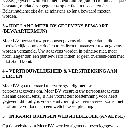
NAW-gegevens worden in het boekhoudprogramma minimaal 7 jaar
bewaard, omdat deze gegevens op de facturen staan en de
Belastingdienst eist dat ze minstens zo lang bewaard moeten
worden.
3 – HOE LANG MEER BV GEGEVENS BEWAART
(BEWAARTERMIJN)
Meer BV bewaart uw persoonsgegevens niet langer dan strikt
noodzakelijk is om de doelen te realiseren, waarvoor uw gegevens
worden verzameld. Uw gegevens worden in principe niet, maar
nooit langer dan een jaar bewaard indien er geen overeenkomst met
u tot stand komt.
4 – VERTROUWELIJKHEID & VERSTREKKING AAN
DERDEN
Meer BV gaat uiteraard uiterst zorgvuldig met uw
persoonsgegevens om. Meer BV verstrekt uw persoonsgegevens
niet aan derden, tenzij u hier vooraf zelf toestemming voor heeft
gegeven, dit nodig is voor de uitvoering van een overeenkomst met
u, of om te voldoen aan een wettelijke verplichting.
5 – IN KAART BRENGEN WEBSITEBEZOEK (ANALYSE)
Op de website van Meer BV worden algemene bezoekgegevens