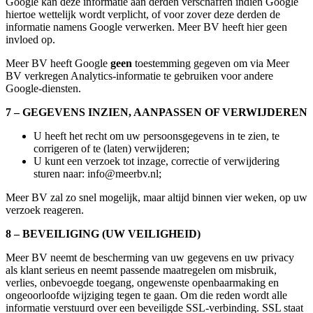
Google kan deze informatie aan derden verschaffen indien Google
hiertoe wettelijk wordt verplicht, of voor zover deze derden de
informatie namens Google verwerken. Meer BV heeft hier geen
invloed op.
Meer BV heeft Google
geen
toestemming gegeven om via Meer
BV verkregen Analytics-informatie te gebruiken voor andere
Google-diensten.
7 – GEGEVENS INZIEN, AANPASSEN OF VERWIJDEREN
U heeft het recht om uw persoonsgegevens in te zien, te
corrigeren of te (laten) verwijderen;
U kunt een verzoek tot inzage, correctie of verwijdering
sturen naar: info@meerbv.nl;
Meer BV zal zo snel mogelijk, maar altijd binnen vier weken, op uw
verzoek reageren.
8 – BEVEILIGING (UW VEILIGHEID)
Meer BV neemt de bescherming van uw gegevens en uw privacy
als klant serieus en neemt passende maatregelen om misbruik,
verlies, onbevoegde toegang, ongewenste openbaarmaking en
ongeoorloofde wijziging tegen te gaan. Om die reden wordt alle
informatie verstuurd over een beveiligde SSL-verbinding. SSL staat