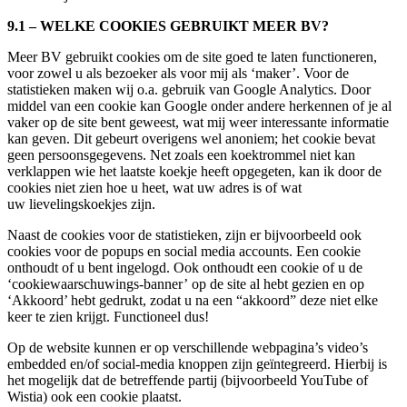
9.1 – WELKE COOKIES GEBRUIKT MEER BV?
Meer BV gebruikt cookies om de site goed te laten functioneren,
voor zowel u als bezoeker als voor mij als ‘maker’. Voor de
statistieken maken wij o.a. gebruik van Google Analytics. Door
middel van een cookie kan Google onder andere herkennen of je al
vaker op de site bent geweest, wat mij weer interessante informatie
kan geven. Dit gebeurt overigens wel anoniem; het cookie bevat
geen persoonsgegevens. Net zoals een koektrommel niet kan
verklappen wie het laatste koekje heeft opgegeten, kan ik door de
cookies niet zien hoe u heet, wat uw adres is of wat
uw lievelingskoekjes zijn.
Naast de cookies voor de statistieken, zijn er bijvoorbeeld ook
cookies voor de popups en social media accounts. Een cookie
onthoudt of u bent ingelogd. Ook onthoudt een cookie of u de
‘cookiewaarschuwings-banner’ op de site al hebt gezien en op
‘Akkoord’ hebt gedrukt, zodat u na een “akkoord” deze niet elke
keer te zien krijgt. Functioneel dus!
Op de website kunnen er op verschillende webpagina’s video’s
embedded en/of social-media knoppen zijn geïntegreerd. Hierbij is
het mogelijk dat de betreffende partij (bijvoorbeeld YouTube of
Wistia) ook een cookie plaatst.